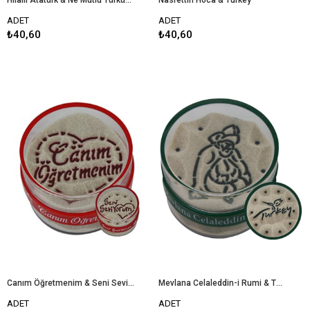
Hilalli Atatürk & Ne Mutlu Türküm Diyene
Nasrettin Hoca & Turkey
ADET
ADET
₺40,60
₺40,60
Canım Öğretmenim & Seni Seviyorum
Mevlana Celaleddin-i Rumi & Turkey
ADET
ADET