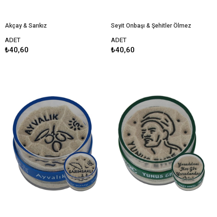
Akçay & Sarıkız
Seyit Onbaşı & Şehitler Ölmez
ADET
ADET
₺40,60
₺40,60