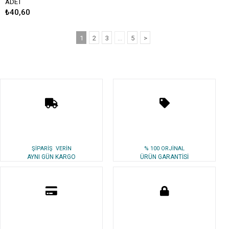
ADET
₺40,60
1
2
3
...
5
>
ŞİPARİŞ VERİN
% 100 ORJİNAL
AYNI GÜN KARGO
ÜRÜN GARANTİSİ