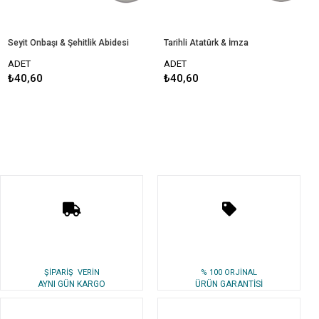
Seyit Onbaşı & Şehitlik Abidesi
Tarihli Atatürk & İmza
Şe
ADET
ADET
A
₺40,60
₺40,60
₺
ŞİPARİŞ VERİN
% 100 ORJİNAL
AYNI GÜN KARGO
ÜRÜN GARANTİSİ