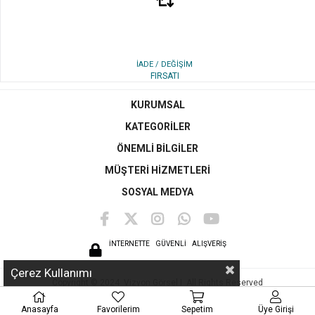
İADE / DEĞİŞİM
FIRSATI
KURUMSAL
KATEGORİLER
ÖNEMLİ BİLGİLER
MÜŞTERİ HİZMETLERİ
SOSYAL MEDYA
İNTERNETTE
GÜVENLİ ALIŞVERİŞ
Çerez Kullanımı
Copyright © 2024 Vizyon Görsel I All Rights Reserved
Anasayfa
Favorilerim
Sepetim
Üye Girişi