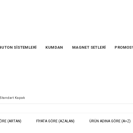
BUTON SİSTEMLERİ
KUMDAN
MAGNET SETLERİ
PROMOS
tandart Kapak
GÖRE (ARTAN)
FIYATA GÖRE (AZALAN)
ÜRÜN ADINA GÖRE (A>Z)