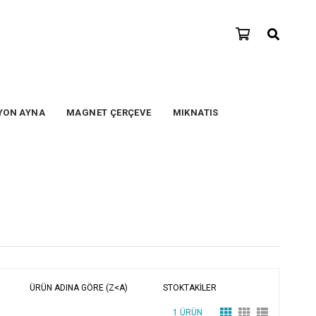
YON AYNA
MAGNET ÇERÇEVE
MIKNATIS
ÜRÜN ADINA GÖRE (Z<A)
STOKTAKILER
1 ÜRÜN