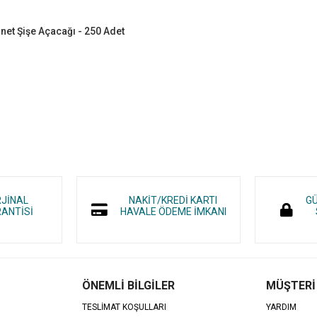
et Şişe Açacağı - 250 Adet
RJİNAL
NAKİT/KREDİ KARTI
GÜ
ANTİSİ
HAVALE ÖDEME İMKANI
ÖNEMLİ BİLGİLER
MÜŞTERİ
TESLİMAT KOŞULLARI
YARDIM