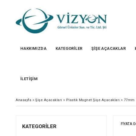
HAKKIMIZDA
KATEGORİLER
ŞİŞE AÇACAKLAR
İLETİŞİM
Anasayfa
>
Şişe Açacakları
>
Plastik Magnet Şişe Açacakları
>
77mm S
FIYATA 
KATEGORILER