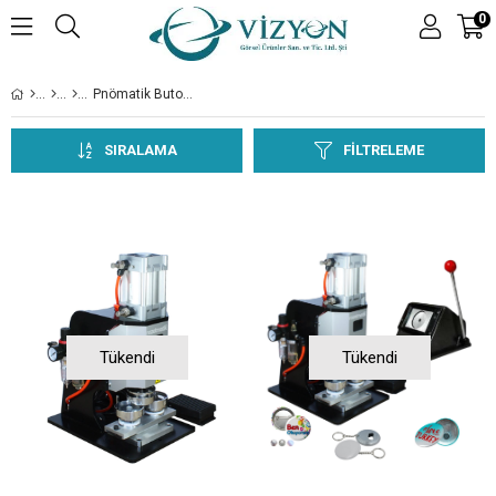
0
Pnömatik Buton Makinası
SIRALAMA
FILTRELEME
Tükendi
Tükendi