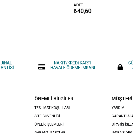
ADET
₺40,60
RJİNAL
NAKİT/KREDİ KARTI
GÜ
ANTİSİ
HAVALE ÖDEME İMKANI
ÖNEMLİ BİLGİLER
MÜŞTERİ
TESLİMAT KOŞULLARI
YARDIM
SİTE GÜVENLİĞİ
GARANTİ & 
ÜYELİK İŞLEMLERİ
SİPARİŞ İŞLE
GARANTİ ŞARTLARI
İADE VE DEĞ