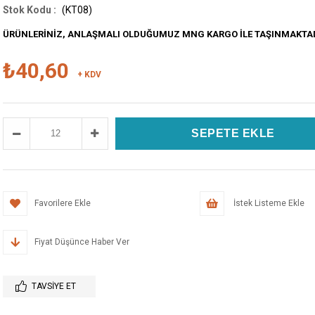
(KT08)
ÜRÜNLERİNİZ, ANLAŞMALI OLDUĞUMUZ MNG KARGO İLE TAŞINMAKTA
₺40,60
+ KDV
Favorilere Ekle
İstek Listeme Ekle
Fiyat Düşünce Haber Ver
TAVSIYE ET