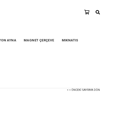
YON AYNA
MAGNET ÇERÇEVE
MIKNATIS
< < ÖNCEKI SAYFAYA DÖN