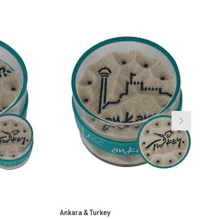
Ankara & Turkey
Antalya