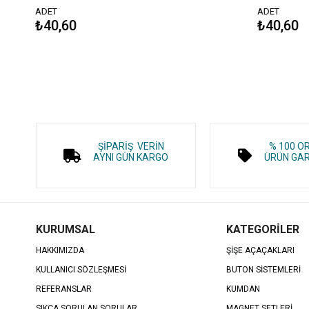
ADET
ADET
₺40,60
₺40,60
ŞİPARİŞ VERİN
% 100 O
AYNI GÜN KARGO
ÜRÜN GAR
KURUMSAL
KATEGORİLER
HAKKIMIZDA
ŞİŞE AÇAÇAKLARI
KULLANICI SÖZLEŞMESİ
BUTON SİSTEMLERİ
REFERANSLAR
KUMDAN
SIKÇA SORULAN SORULAR
MAGNET SETLERİ