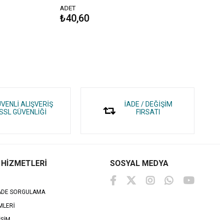
ADET
ADET
₺40,60
₺40,
VENLİ ALIŞVERİŞ
İADE / DEĞİŞİM
SSL GÜVENLİĞİ
FIRSATI
 HİZMETLERİ
SOSYAL MEDYA
İADE SORGULAMA
MLERİ
İŞİM