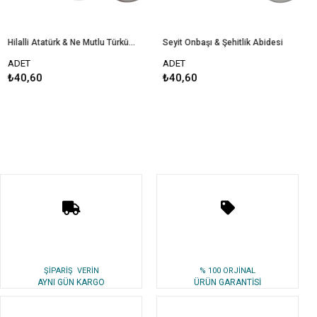
Hilalli Atatürk & Ne Mutlu Türküm Diyene
Seyit Onbaşı & Şehitlik Abidesi
Ta
ADET
ADET
A
₺40,60
₺40,60
₺
ŞİPARİŞ VERİN
% 100 ORJİNAL
AYNI GÜN KARGO
ÜRÜN GARANTİSİ