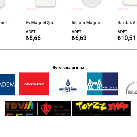
Raket Magnet Şişe Açacağı - 250 Adet
Ev Magnet Şişe Açacağı - 250 Adet
65 mm Magnet Şişe Açacağı - 500 Adet
ADET
ADET
ADET
₺8,66
₺6,63
₺10,51
omosyon, promosyon uretim, bottle opener, abs bottle opener, plastik açacak, plastik, üretici, toptanci
Referanslarımız