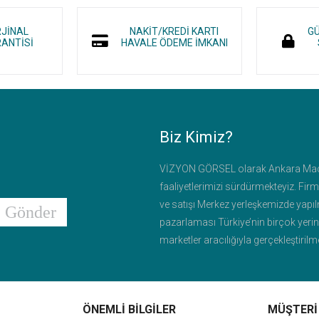
RJİNAL
NAKİT/KREDİ KARTI
GÜ
ANTİSİ
HAVALE ÖDEME İMKANI
Biz Kimiz?
VİZYON GÖRSEL olarak Ankara Mac
faaliyetlerimizi sürdürmekteyiz. Fir
ve satışı Merkez yerleşkemizde yapılm
Gönder
pazarlaması Türkiye’nin birçok yerind
marketler aracılığıyla gerçekleştiri
beklentilerini en üst düzeyde karşılay
oluşturan öğeleri yenilikçi tasarımlar
oluşturan öncü bir firma olmaktır.
ÖNEMLİ BİLGİLER
MÜŞTERİ
sektöründe önde gelen birçok üretici 