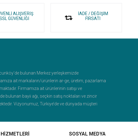
VENLİ ALIŞVERİŞ
İADE / DEĞİŞİM
SSL GÜVENLİĞİ
FIRSATI
unköy’de bulunan Merkez yerleşkemizde
mamıza ait markaların/ürünlerin ar-ge, üretim, pazarlama
aktadır. Firmamıza ait ürünlerinin satışı ve
e bulunan bayii ağı, seçkin satış noktaları ve zincir
lmektedir. Vizyonumuz, Türkiye’de ve dünyada müşteri
an, gelişime odaklı, kaliteyi sürekli arttıran, kültürümüzü
la birleştirerek günümüze taşıyabilen ve farklılık
 1998 yılında Ankara’da kurulan VİZYON multi-medya
 HİZMETLERİ
SOSYAL MEDYA
firmanın İç Anadolu Bölge bayiliğini alarak, yerel zincir