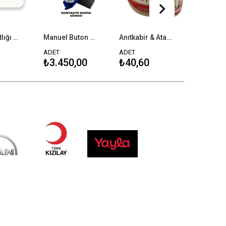
Bardak Altlığı Kare Magnet Şişe Açacağı - 250 Adet
Manuel Buton Makinası
Anıtkabir & Atatürk
ADET
ADET
ADET
₺3.450,00
₺40,60
₺40,60