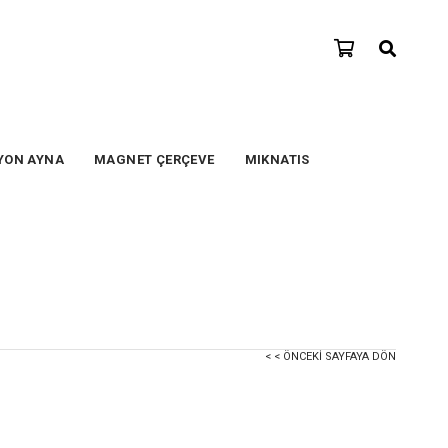
YON AYNA
MAGNET ÇERÇEVE
MIKNATIS
< < ÖNCEKI SAYFAYA DÖN