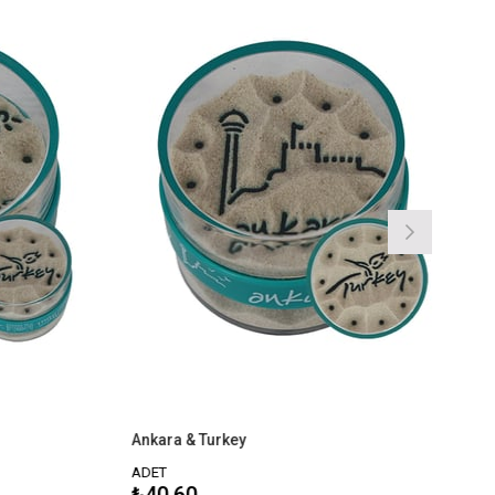
Ankara & Turkey
Antalya &
ADET
ADET
₺40,60
₺40,60