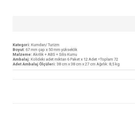
Kategori:
Kumdan/ Turizm
Boyut:
67 mm çap x 50 mm yükseklik
Malzeme:
Akrilik + ABS + Silis Kumu
Ambalaj:
Kolideki adet miktarı 6 Paket x 12 Adet =Toplam 72
Adet Ambalaj Ölçüleri:
38 cm x 38 cm x 27 cm Ağırlık: 8,5 kg