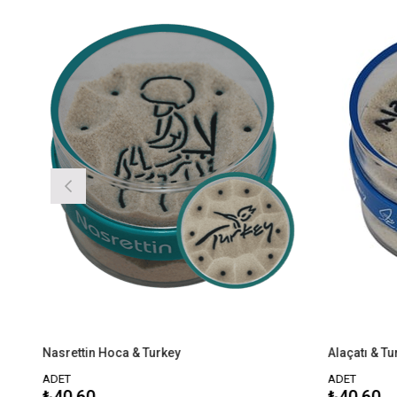
asrettin Hoca & Turkey
Alaçatı & Turkey
DET
ADET
40,60
₺40,60