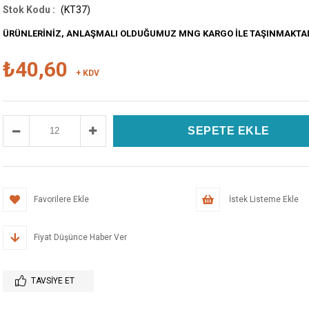
(KT37)
ÜRÜNLERİNİZ, ANLAŞMALI OLDUĞUMUZ MNG KARGO İLE TAŞINMAKTA
₺40,60
+ KDV
Favorilere Ekle
İstek Listeme Ekle
Fiyat Düşünce Haber Ver
TAVSIYE ET