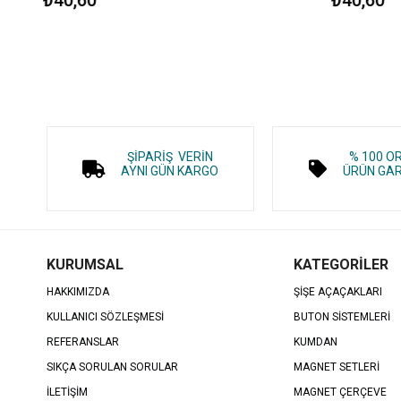
ŞİPARİŞ VERİN
% 100 O
AYNI GÜN KARGO
ÜRÜN GAR
KURUMSAL
KATEGORİLER
HAKKIMIZDA
ŞİŞE AÇAÇAKLARI
KULLANICI SÖZLEŞMESİ
BUTON SİSTEMLERİ
REFERANSLAR
KUMDAN
SIKÇA SORULAN SORULAR
MAGNET SETLERİ
İLETİŞİM
MAGNET ÇERÇEVE