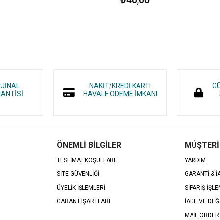
RJİNAL
NAKİT/KREDİ KARTI
GÜ
ANTİSİ
HAVALE ÖDEME İMKANI
ÖNEMLİ BİLGİLER
MÜŞTERİ
TESLİMAT KOŞULLARI
YARDIM
SİTE GÜVENLİĞİ
GARANTİ & 
ÜYELİK İŞLEMLERİ
SİPARİŞ İŞLE
GARANTİ ŞARTLARI
İADE VE DEĞ
MAİL ORDER