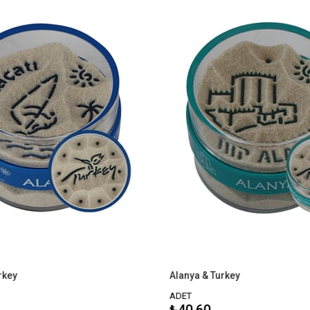
Alanya & Turkey
ADET
₺40,60