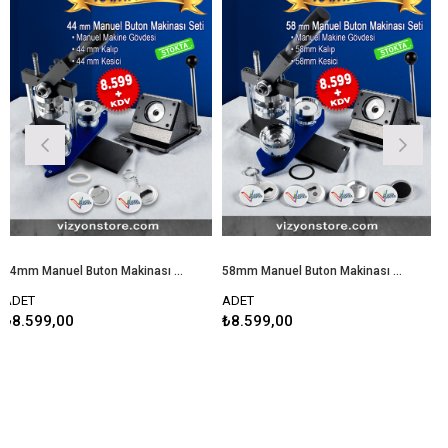
44mm Manuel Buton Makinası Seti
58mm Manuel Buton Makinası Seti
50x50 Kar
ADET
ADET
9,00
₺8.599,00
₺55.500