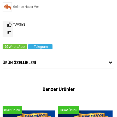
Gelince Haber Ver
TAVSIYE
ET
WhatsApp
Telegram
ÜRÜN ÖZELLIKLERI
Benzer Ürünler
Yeni
Ürünü
Fırsat Ürünü
Ürün