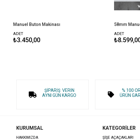
Manuel Buton Makinası
58mm Manuel
ADET
ADET
₺3.450,00
₺8.599,0
ŞİPARİŞ VERİN
% 100 O
AYNI GÜN KARGO
ÜRÜN GAR
KURUMSAL
KATEGORİLER
HAKKIMIZDA
ŞİŞE AÇAÇAKLARI