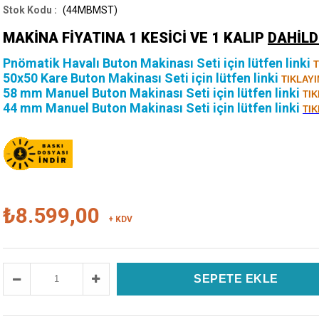
(44MBMST)
MAKİNA FİYATINA 1 KESİCİ VE 1 KALIP
DAHİLD
Pnömatik Havalı Buton Makinası Seti için lütfen linki
T
50x50 Kare Buton Makinası Seti için lütfen linki
TIKLAYI
58 mm Manuel Buton Makinası Seti için lütfen linki
TIK
44 mm Manuel Buton Makinası Seti için lütfen linki
TIK
₺8.599,00
+ KDV