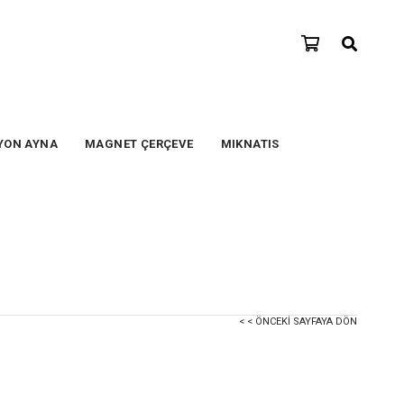
YON AYNA
MAGNET ÇERÇEVE
MIKNATIS
< < ÖNCEKI SAYFAYA DÖN