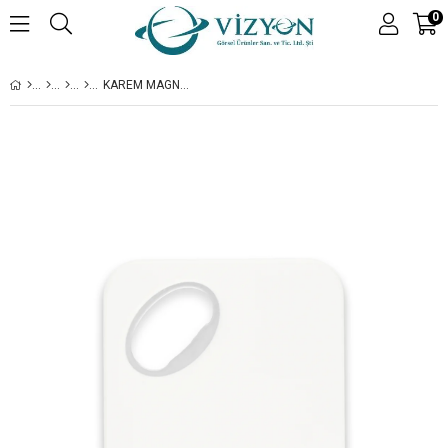
0
KAREM MAGNET ŞIŞE AÇACAĞI - 250 ADET