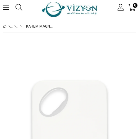
0
KAREM MAGNET ŞIŞE AÇACAĞI - 100 ADET