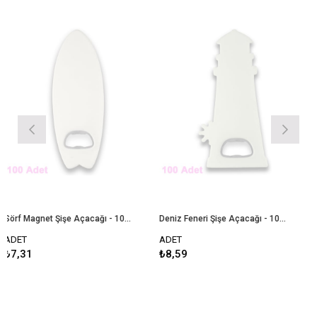
Sörf Magnet Şişe Açacağı - 100 Adet
Deniz Feneri Şişe Açacağı - 100 Adet
T
ADET
ADET
31
₺8,59
₺8,2