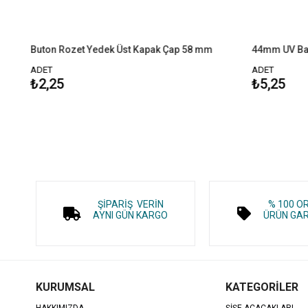
st Kapak Çap 58 mm
44mm UV Baskıya Uygun Buton Rozet - 1000 Adet Montajlı
ADET
₺5,25
ŞİPARİŞ VERİN
% 100 O
AYNI GÜN KARGO
ÜRÜN GAR
KURUMSAL
KATEGORİLER
HAKKIMIZDA
ŞİŞE AÇAÇAKLARI