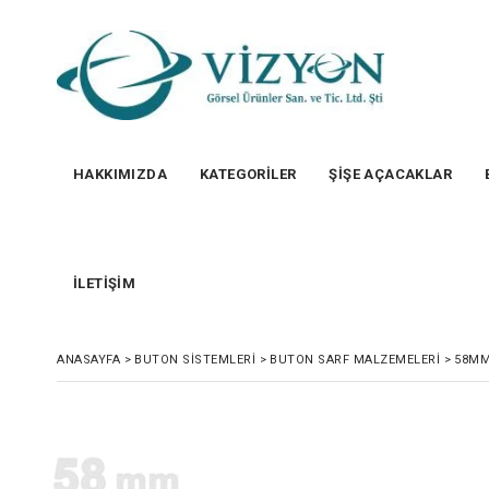
HAKKIMIZDA
KATEGORİLER
ŞİŞE AÇACAKLAR
İLETİŞİM
ANASAYFA
>
BUTON SISTEMLERI
>
BUTON SARF MALZEMELERI
>
58MM