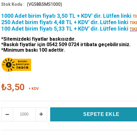
(VG58BSMS1000)
1000 Adet birim fiyatı 3,50 TL + KDV' dir.
Lütfen linki
T
250 Adet birim fiyatı 4,48 TL + KDV' dir. Lütfen linki
TIK
100 Adet birim fiyatı 5,33 TL + KDV' dir. Lütfen linki
TIK
*Sitemizdeki fiyatlar baskısızdır.
*Baskılı fiyatlar için 0542 509 0724 irtibata geçebilirsiniz.
*Minimum baskı 100 adettir.
₺3,50
+ KDV