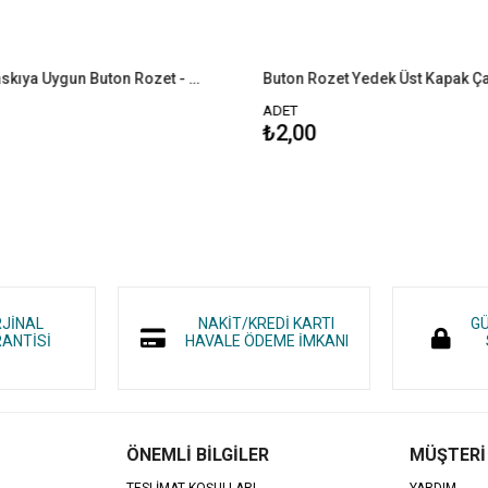
Buton Rozet Yedek Üst Kapak Çap 44 mm
ADET
ADET
₺2,00
₺60,00
RJİNAL
NAKİT/KREDİ KARTI
GÜ
ANTİSİ
HAVALE ÖDEME İMKANI
ÖNEMLİ BİLGİLER
MÜŞTERİ
TESLİMAT KOŞULLARI
YARDIM