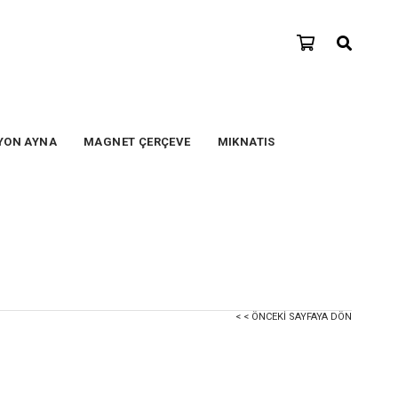
YON AYNA
MAGNET ÇERÇEVE
MIKNATIS
< < ÖNCEKI SAYFAYA DÖN