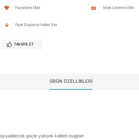
Favorilere Ekle
İstek Listeme Ekle
Fiyat Düşünce Haber Ver
TAVSIYE ET
ÜRÜN ÖZELLIKLERI
 taşıyabilecek güçte yüksek kaliteli magnet