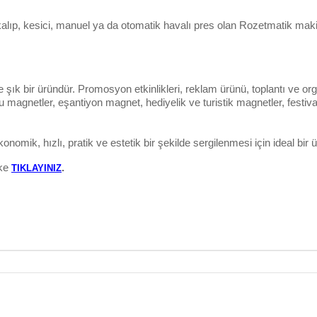
alıp, kesici, manuel ya da otomatik havalı pres olan Rozetmatik makin
ık bir üründür. Promosyon etkinlikleri, reklam ürünü, toplantı ve orga
golu magnetler, eşantiyon magnet, hediyelik ve turistik magnetler, festiv
omik, hızlı, pratik ve estetik bir şekilde sergilenmesi için ideal bir 
nke
.
TIKLAYINIZ