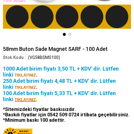
58mm Buton Sade Magnet SARF - 100 Adet
(VG58BSMS100)
1000 Adet birim fiyatı 3,50 TL + KDV' dir.
Lütfen
linki
.
TIKLAYINIZ
250 Adet birim fiyatı 4,48 TL + KDV' dir. Lütfen
linki
.
TIKLAYINIZ
100 Adet birim fiyatı 5,33 TL + KDV' dir. Lütfen
linki
.
TIKLAYINIZ
*Sitemizdeki fiyatlar baskısızdır.
*Baskılı fiyatlar için 0542 509 0724 irtibata geçebilirsiniz.
*Minimum baskı 100 adettir.