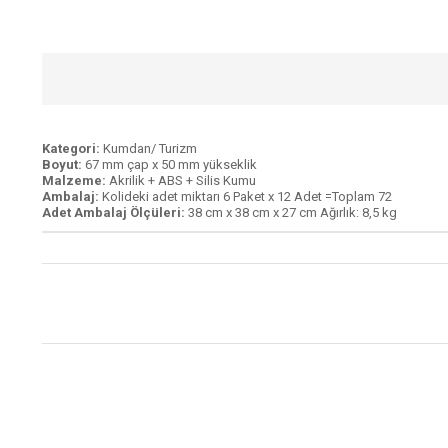
Kategori:
Kumdan/ Turizm
Boyut:
67 mm çap x 50 mm yükseklik
Malzeme:
Akrilik + ABS + Silis Kumu
Ambalaj:
Kolideki adet miktarı 6 Paket x 12 Adet =Toplam 72
Adet Ambalaj Ölçüleri:
38 cm x 38 cm x 27 cm Ağırlık: 8,5 kg