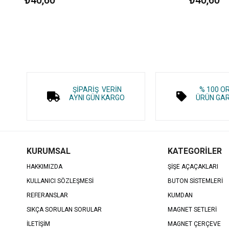
ŞİPARİŞ VERİN
% 100 O
AYNI GÜN KARGO
ÜRÜN GAR
KURUMSAL
KATEGORİLER
HAKKIMIZDA
ŞİŞE AÇAÇAKLARI
KULLANICI SÖZLEŞMESİ
BUTON SİSTEMLERİ
REFERANSLAR
KUMDAN
SIKÇA SORULAN SORULAR
MAGNET SETLERİ
İLETİŞİM
MAGNET ÇERÇEVE