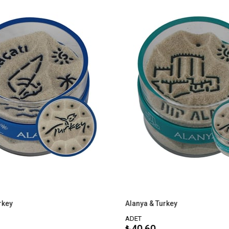
Alanya & Turkey
ADET
₺40,60