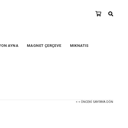
YON AYNA
MAGNET ÇERÇEVE
MIKNATIS
< < ÖNCEKI SAYFAYA DÖN