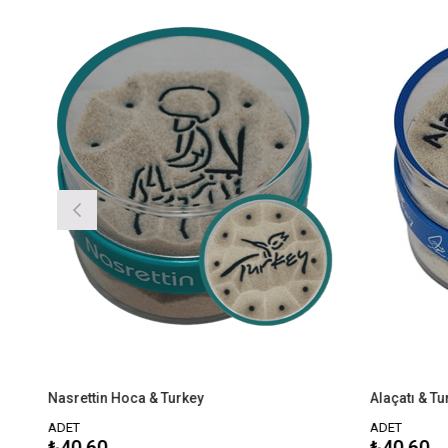
srettin Hoca & Turkey
Alaçatı & Turkey
ET
ADET
40,60
₺40,60