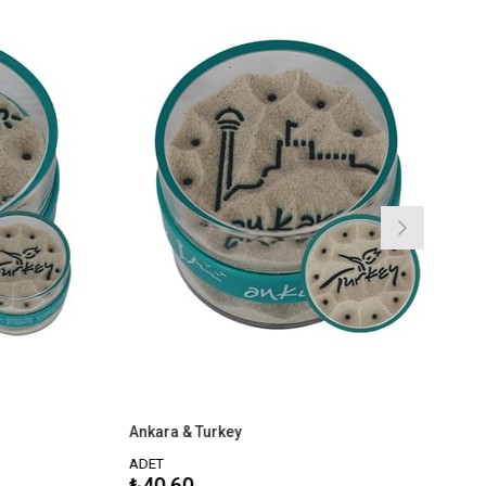
Ankara & Turkey
Antalya & 
ADET
ADET
₺40,60
₺40,60