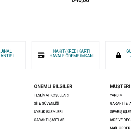
RJİNAL
NAKİT/KREDİ KARTI
GÜ
ANTİSİ
HAVALE ÖDEME İMKANI
ÖNEMLİ BİLGİLER
MÜŞTERİ
TESLİMAT KOŞULLARI
YARDIM
SİTE GÜVENLİĞİ
GARANTİ & 
ÜYELİK İŞLEMLERİ
SİPARİŞ İŞLE
GARANTİ ŞARTLARI
İADE VE DEĞ
MAİL ORDER