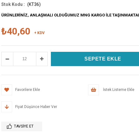
(KT36)
ÜRÜNLERİNİZ, ANLAŞMALI OLDUĞUMUZ MNG KARGO İLE TAŞINMAKTA
₺40,60
+ KDV
Favorilere Ekle
İstek Listeme Ekle
Fiyat Düşünce Haber Ver
TAVSIYE ET