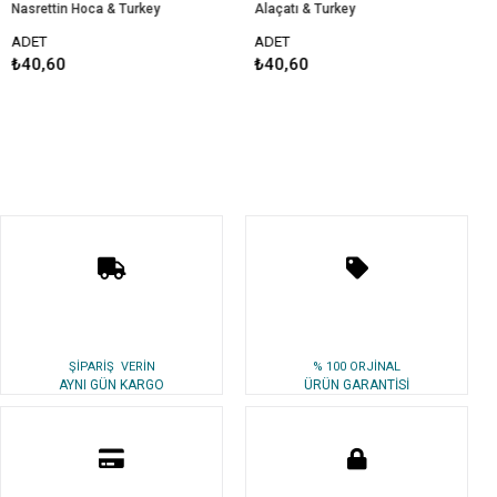
Nasrettin Hoca & Turkey
Alaçatı & Turkey
Al
ADET
ADET
A
₺40,60
₺40,60
₺
ŞİPARİŞ VERİN
% 100 ORJİNAL
AYNI GÜN KARGO
ÜRÜN GARANTİSİ