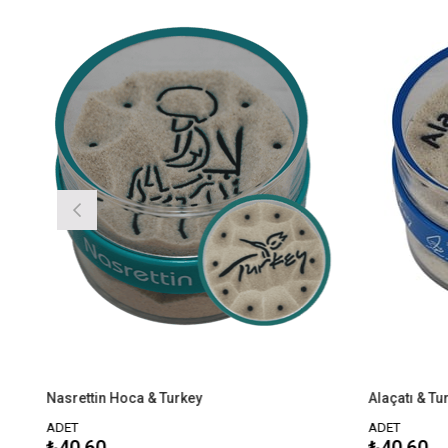
ettin Hoca & Turkey
Alaçatı & Turkey
T
ADET
0,60
₺40,60