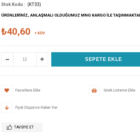
(KT33)
ÜRÜNLERİNİZ, ANLAŞMALI OLDUĞUMUZ MNG KARGO İLE TAŞINMAKTA
₺40,60
+ KDV
Favorilere Ekle
İstek Listeme Ekle
Fiyat Düşünce Haber Ver
TAVSIYE ET