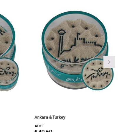
Ankara & Turkey
Antalya & Tu
ADET
ADET
₺40,60
₺40,60