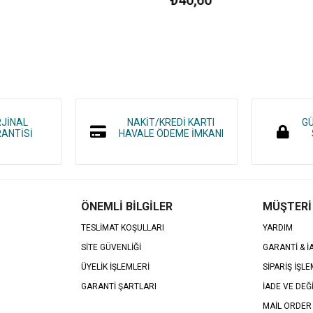
RJİNAL
NAKİT/KREDİ KARTI
GÜ
ANTİSİ
HAVALE ÖDEME İMKANI
ÖNEMLİ BİLGİLER
MÜŞTERİ
TESLİMAT KOŞULLARI
YARDIM
SİTE GÜVENLİĞİ
GARANTİ & 
ÜYELİK İŞLEMLERİ
SİPARİŞ İŞLE
GARANTİ ŞARTLARI
İADE VE DEĞ
MAİL ORDER