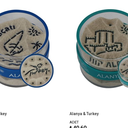
Alanya & Turkey
ADET
₺40,60