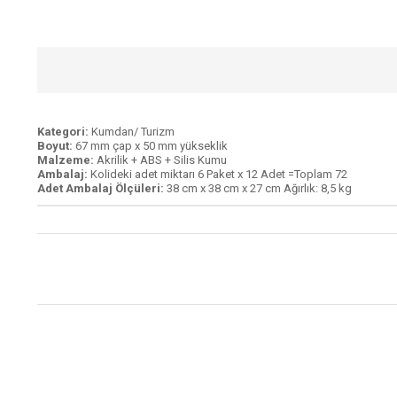
Kategori:
Kumdan/ Turizm
Boyut:
67 mm çap x 50 mm yükseklik
Malzeme:
Akrilik + ABS + Silis Kumu
Ambalaj:
Kolideki adet miktarı 6 Paket x 12 Adet =Toplam 72
Adet Ambalaj Ölçüleri:
38 cm x 38 cm x 27 cm Ağırlık: 8,5 kg