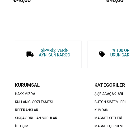
ŞİPARİŞ VERİN
% 100 O
AYNI GÜN KARGO
ÜRÜN GAR
KURUMSAL
KATEGORİLER
HAKKIMIZDA
ŞİŞE AÇAÇAKLARI
KULLANICI SÖZLEŞMESİ
BUTON SİSTEMLERİ
REFERANSLAR
KUMDAN
SIKÇA SORULAN SORULAR
MAGNET SETLERİ
İLETİŞİM
MAGNET ÇERÇEVE