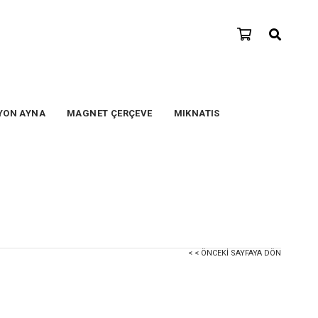
YON AYNA
MAGNET ÇERÇEVE
MIKNATIS
< < ÖNCEKI SAYFAYA DÖN