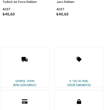
Turkish Air Force Reklam
Jaco Reklam
K
ADET
ADET
A
₺40,60
₺40,60
₺
ŞİPARİŞ VERİN
% 100 ORJİNAL
AYNI GÜN KARGO
ÜRÜN GARANTİSİ