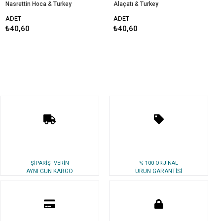
Nasrettin Hoca & Turkey
Alaçatı & Turkey
A
ADET
ADET
₺40,60
₺40,60
ŞİPARİŞ VERİN
% 100 ORJİNAL
AYNI GÜN KARGO
ÜRÜN GARANTİSİ