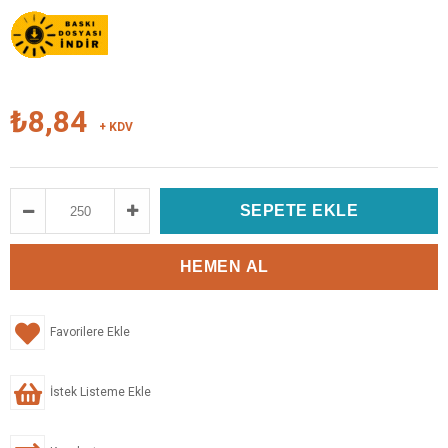
₺8,84
+ KDV
Favorilere Ekle
İstek Listeme Ekle