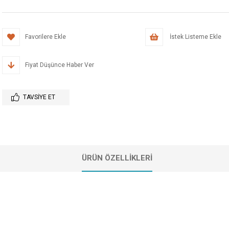
Favorilere Ekle
İstek Listeme Ekle
Fiyat Düşünce Haber Ver
TAVSIYE ET
ÜRÜN ÖZELLIKLERI