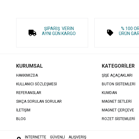
ŞİPARİŞ VERİN
% 100 O
AYNI GÜN KARGO
ÜRÜN GAR
KURUMSAL
KATEGORİLER
HAKKIMIZDA
ŞİŞE AÇAÇAKLARI
KULLANICI SÖZLEŞMESİ
BUTON SİSTEMLERİ
REFERANSLAR
KUMDAN
SIKÇA SORULAN SORULAR
MAGNET SETLERİ
İLETİŞİM
MAGNET ÇERÇEVE
BLOG
ROZET SİSTEMLERİ
İNTERNETTE
GÜVENLİ ALIŞVERİŞ