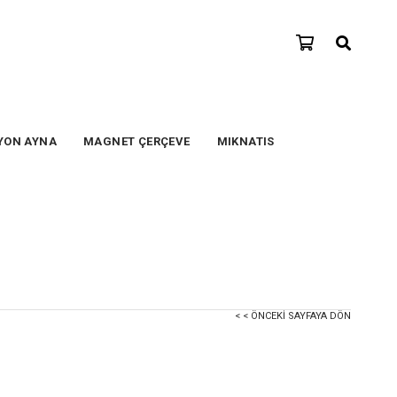
YON AYNA
MAGNET ÇERÇEVE
MIKNATIS
< < ÖNCEKI SAYFAYA DÖN