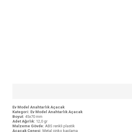
Ev Model Anahtarlık Açacak
Kategori:
Ev
Model Anahtarlık Açacak
Boyut:
45x70 mm
Adet Ağırlık:
12,0 gr
Malzeme Gövde:
ABS renkli plastik
Açacak Çenesi:
Metal çinko kaplama