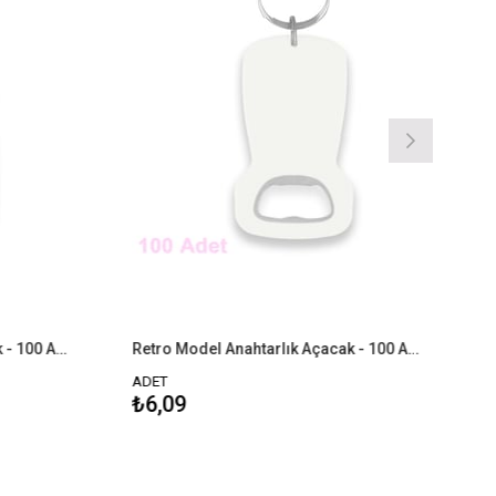
Klasik Model Anahtarlık Açacak - 100 Adet
Retro Model Anahtarlık Açacak - 100 Adet
ADET
ADE
₺6,09
₺6