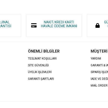
RJİNAL
NAKİT/KREDİ KARTI
GÜ
ANTİSİ
HAVALE ÖDEME İMKANI
ÖNEMLİ BİLGİLER
MÜŞTERİ
TESLİMAT KOŞULLARI
YARDIM
SİTE GÜVENLİĞİ
GARANTİ & 
ÜYELİK İŞLEMLERİ
SİPARİŞ İŞLE
GARANTİ ŞARTLARI
İADE VE DEĞ
MAİL ORDER