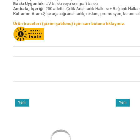
Baskı Uygunluk:
UV baskı veya serigrafi baskı
Ambalaj İçeriği:
250 adettir. Çelik Anahtarlık Halkası + Bağlantı Halkas
Kullanım Alanı:
Şişe açacağı anahtarlık, reklam, promosyon, kurumsal ta
Ürün traseleri (çizim şablonu) için sarı butona tıklayınız.
Yeni
Yeni
Ürün
Ürün