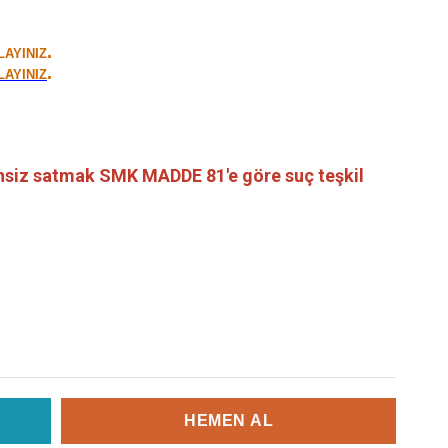
.
LAYINIZ
.
LAYINIZ
zinsiz satmak SMK MADDE 81'e göre suç teşkil