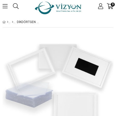
0
DIKDÖRTGEN MAGNET ÇERÇEVE 65X95 MM - 250 ADET