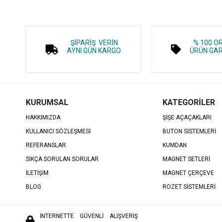
ŞİPARİŞ VERİN
% 100 O
AYNI GÜN KARGO
ÜRÜN GAR
KURUMSAL
KATEGORİLER
HAKKIMIZDA
ŞİŞE AÇAÇAKLARI
KULLANICI SÖZLEŞMESİ
BUTON SİSTEMLERİ
REFERANSLAR
KUMDAN
SIKÇA SORULAN SORULAR
MAGNET SETLERİ
İLETİŞİM
MAGNET ÇERÇEVE
BLOG
ROZET SİSTEMLERİ
İNTERNETTE
GÜVENLİ ALIŞVERİŞ