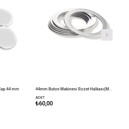
 44 mm
44mm Buton Makinesi Rozet Halkası(Metal)
ADET
ADE
₺60,00
₺6