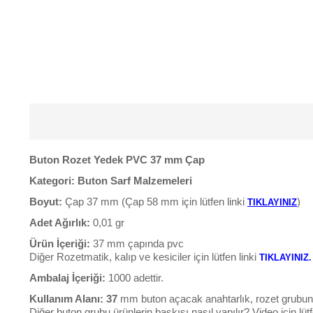
Buton Rozet Yedek PVC 37
mm Çap
Kategori:
Buton Sarf Malzemeleri
Boyut:
Çap 37 mm (Çap 58 mm için lütfen linki
)
TIKLAYINIZ
Adet Ağırlık:
0,01 gr
Ürün İçeriği:
37 mm çapında pvc
Diğer Rozetmatik, kalıp ve kesiciler için lütfen linki
TIKLAYINIZ.
Ambalaj İçeriği:
1000 adettir.
Kullanım Alanı: 37
mm buton açacak anahtarlık, rozet grubunda
Diğer buton grubu ürünlerin baskısı nasıl yapılır? Video için lüt