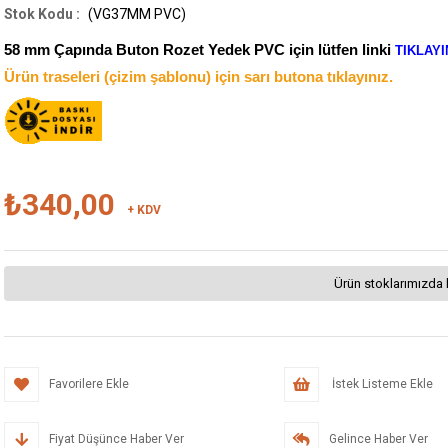
(VG37MM PVC)
58 mm Çapında Buton Rozet Yedek PVC için
lütfen linki
TIKLAYI
Ürün traseleri (çizim şablonu) için sarı butona tıklayınız.
₺340,00
+ KDV
Ürün stoklarımızda 
Favorilere Ekle
İstek Listeme Ekle
Fiyat Düşünce Haber Ver
Gelince Haber Ver