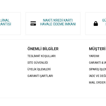
RJİNAL
NAKİT/KREDİ KARTI
GÜ
ANTİSİ
HAVALE ÖDEME İMKANI
ÖNEMLİ BİLGİLER
MÜŞTERİ
TESLİMAT KOŞULLARI
YARDIM
SİTE GÜVENLİĞİ
GARANTİ & 
ÜYELİK İŞLEMLERİ
SİPARİŞ İŞLE
GARANTİ ŞARTLARI
İADE VE DEĞ
MAİL ORDER