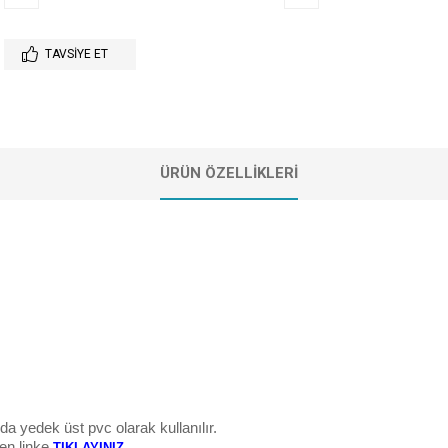
TAVSIYE ET
ÜRÜN ÖZELLIKLERI
 yedek üst pvc olarak kullanılır.
fen linke
.
TIKLAYINIZ