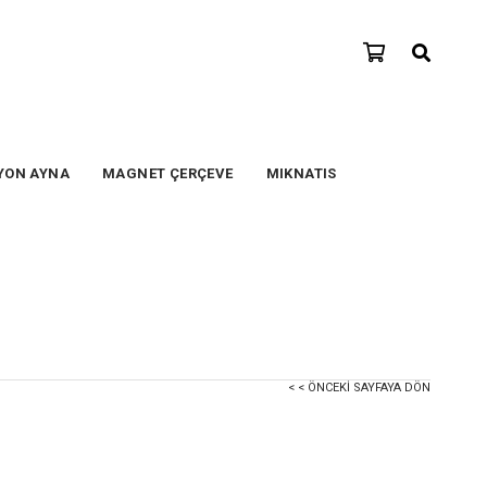
YON AYNA
MAGNET ÇERÇEVE
MIKNATIS
< < ÖNCEKI SAYFAYA DÖN