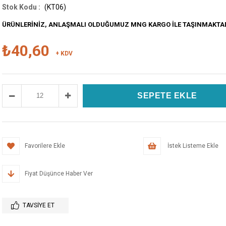
(KT06)
ÜRÜNLERİNİZ, ANLAŞMALI OLDUĞUMUZ MNG KARGO İLE TAŞINMAKTA
₺40,60
+ KDV
Favorilere Ekle
İstek Listeme Ekle
Fiyat Düşünce Haber Ver
TAVSIYE ET