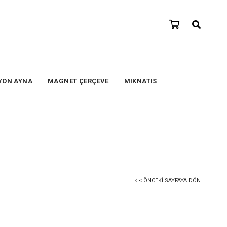
YON AYNA
MAGNET ÇERÇEVE
MIKNATIS
< < ÖNCEKI SAYFAYA DÖN