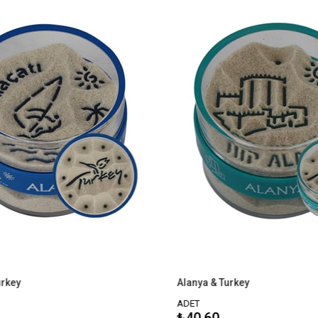
Alanya & Turkey
ADET
₺40,60