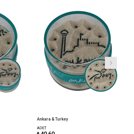
Ankara & Turkey
Antal
ADET
ADET
₺40,60
₺40