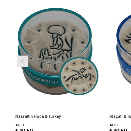
Nasrettin Hoca & Turkey
Alaçatı & Turkey
ADET
ADET
₺40,60
₺40,60