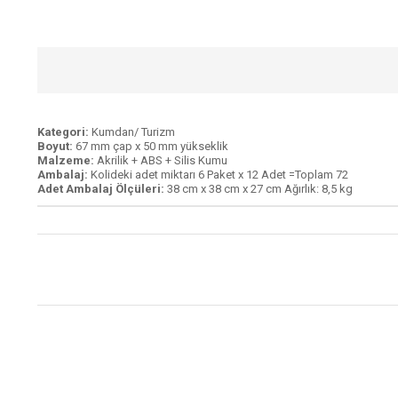
Kategori:
Kumdan/ Turizm
Boyut:
67 mm çap x 50 mm yükseklik
Malzeme:
Akrilik + ABS + Silis Kumu
Ambalaj:
Kolideki adet miktarı 6 Paket x 12 Adet =Toplam 72
Adet Ambalaj Ölçüleri:
38 cm x 38 cm x 27 cm Ağırlık: 8,5 kg