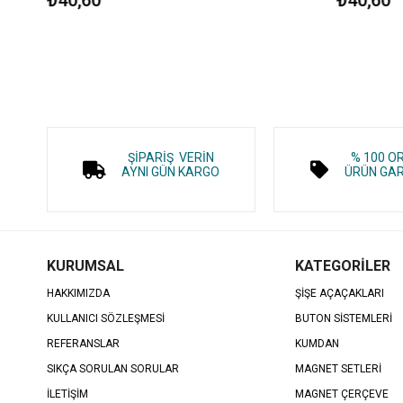
ŞİPARİŞ VERİN
% 100 O
AYNI GÜN KARGO
ÜRÜN GAR
KURUMSAL
KATEGORİLER
HAKKIMIZDA
ŞİŞE AÇAÇAKLARI
KULLANICI SÖZLEŞMESİ
BUTON SİSTEMLERİ
REFERANSLAR
KUMDAN
SIKÇA SORULAN SORULAR
MAGNET SETLERİ
İLETİŞİM
MAGNET ÇERÇEVE