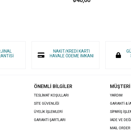
RJİNAL
NAKİT/KREDİ KARTI
GÜ
ANTİSİ
HAVALE ÖDEME İMKANI
ÖNEMLİ BİLGİLER
MÜŞTERİ
TESLİMAT KOŞULLARI
YARDIM
SİTE GÜVENLİĞİ
GARANTİ & 
ÜYELİK İŞLEMLERİ
SİPARİŞ İŞLE
GARANTİ ŞARTLARI
İADE VE DEĞ
MAİL ORDER