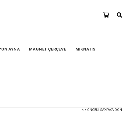
YON AYNA
MAGNET ÇERÇEVE
MIKNATIS
< < ÖNCEKI SAYFAYA DÖN