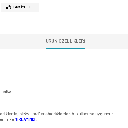
TAVSIYE ET
ÜRÜN ÖZELLIKLERI
k halka
ıklarda, pleksi, mdf anahtarlıklarda vb. kullanıma uygundur.
fen linke
.
TIKLAYINIZ