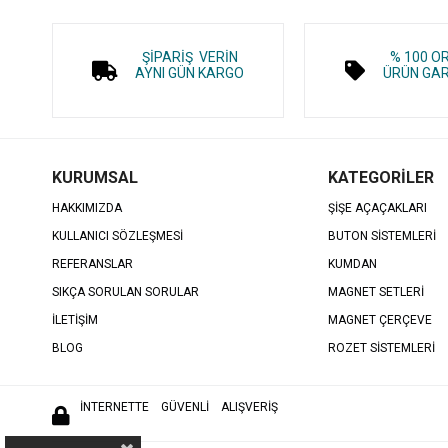
ŞİPARİŞ VERİN
% 100 O
AYNI GÜN KARGO
ÜRÜN GAR
KURUMSAL
KATEGORİLER
HAKKIMIZDA
ŞİŞE AÇAÇAKLARI
KULLANICI SÖZLEŞMESİ
BUTON SİSTEMLERİ
REFERANSLAR
KUMDAN
SIKÇA SORULAN SORULAR
MAGNET SETLERİ
İLETİŞİM
MAGNET ÇERÇEVE
BLOG
ROZET SİSTEMLERİ
İNTERNETTE
GÜVENLİ ALIŞVERİŞ