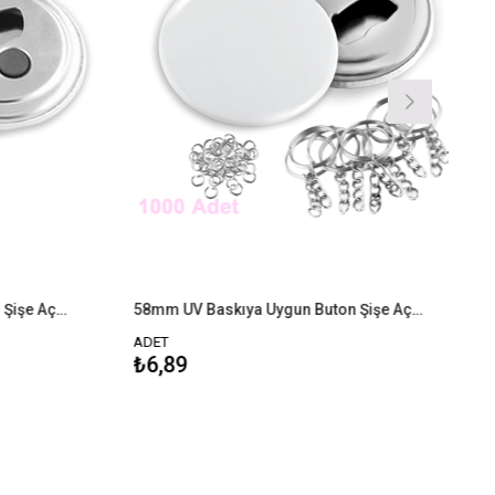
58mm UV Baskıya Uygun Buton Şişe Açacağı - 1000 Adet Montajlı
58mm UV Baskıya Uygun Buton Şişe Açacağı Anahtarlık - 1000 Adet Montajlı
ADET
ADE
₺6,89
₺5