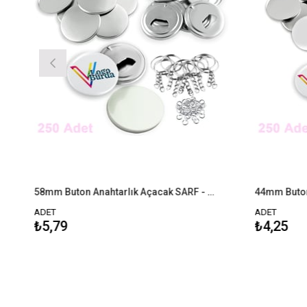
58mm Buton Anahtarlık Açacak SARF - 250 Adet
44mm Buton Ro
ADET
ADET
₺5,79
₺4,25