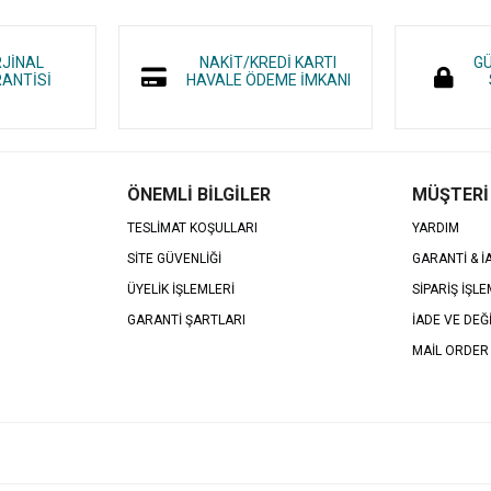
RJİNAL
NAKİT/KREDİ KARTI
GÜ
ANTİSİ
HAVALE ÖDEME İMKANI
ÖNEMLİ BİLGİLER
MÜŞTERİ
TESLİMAT KOŞULLARI
YARDIM
SİTE GÜVENLİĞİ
GARANTİ & 
ÜYELİK İŞLEMLERİ
SİPARİŞ İŞLE
GARANTİ ŞARTLARI
İADE VE DEĞ
MAİL ORDER