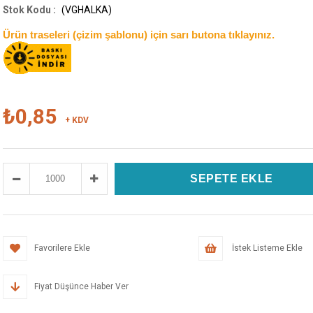
(VGHALKA)
Ürün traseleri (çizim şablonu) için sarı butona tıklayınız.
₺0,85
+ KDV
Favorilere Ekle
İstek Listeme Ekle
Fiyat Düşünce Haber Ver