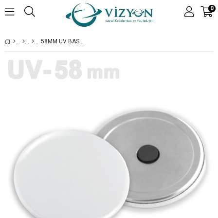
0
58MM UV BASKIYA UYGUN BUTON SADE MAGNET - 250 ADET MONTAJLI