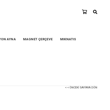
YON AYNA
MAGNET ÇERÇEVE
MIKNATIS
< < ÖNCEKI SAYFAYA DÖN