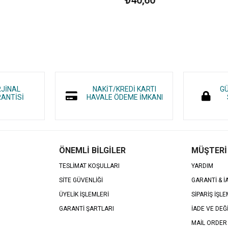
RJİNAL
NAKİT/KREDİ KARTI
GÜ
ANTİSİ
HAVALE ÖDEME İMKANI
ÖNEMLİ BİLGİLER
MÜŞTERİ
TESLİMAT KOŞULLARI
YARDIM
SİTE GÜVENLİĞİ
GARANTİ & 
ÜYELİK İŞLEMLERİ
SİPARİŞ İŞLE
GARANTİ ŞARTLARI
İADE VE DEĞ
MAİL ORDER