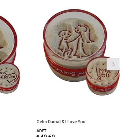
Gelin Damat & I Love You
Mutlu Çif
ADET
ADET
₺40,60
₺40,60