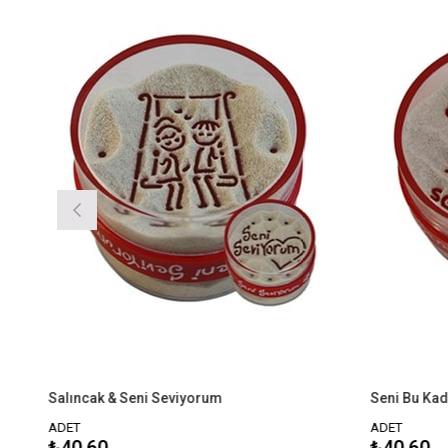
Salıncak & Seni Seviyorum
Seni Bu Kadar Sevi
ADET
ADET
₺40,60
₺40,60