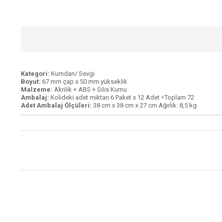
Kategori:
Kumdan/ Sevgi
Boyut:
67 mm çap x 50 mm yükseklik
Malzeme:
Akrilik + ABS + Silis Kumu
Ambalaj:
Kolideki adet miktarı 6 Paket x 12 Adet =Toplam 72
Adet Ambalaj Ölçüleri:
38 cm x 38 cm x 27 cm Ağırlık: 8,5 kg