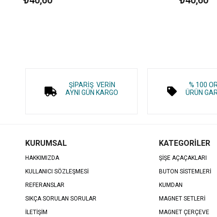
ŞİPARİŞ VERİN
% 100 O
AYNI GÜN KARGO
ÜRÜN GAR
KURUMSAL
KATEGORİLER
HAKKIMIZDA
ŞİŞE AÇAÇAKLARI
KULLANICI SÖZLEŞMESİ
BUTON SİSTEMLERİ
REFERANSLAR
KUMDAN
SIKÇA SORULAN SORULAR
MAGNET SETLERİ
İLETİŞİM
MAGNET ÇERÇEVE