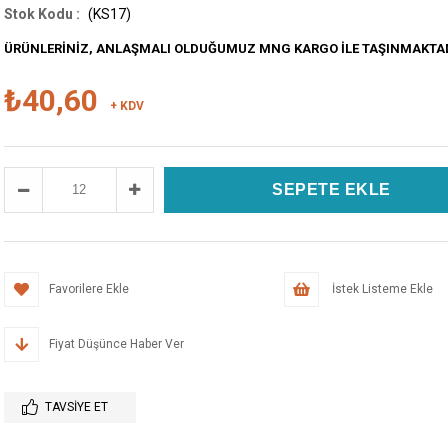
(KS17)
ÜRÜNLERİNİZ, ANLAŞMALI OLDUĞUMUZ MNG KARGO İLE TAŞINMAKTA
₺40,60
+ KDV
Favorilere Ekle
İstek Listeme Ekle
Fiyat Düşünce Haber Ver
TAVSIYE ET