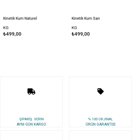
Kinetik Kum Naturel
Kinetik Kum Sarı
K
KG
KG
K
₺499,00
₺499,00
₺
ŞİPARİŞ VERİN
% 100 ORJİNAL
AYNI GÜN KARGO
ÜRÜN GARANTİSİ