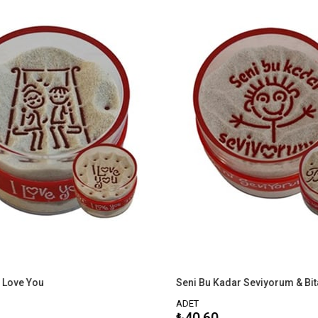
 You
Seni Bu Kadar Seviyorum & Bitanem
ADET
₺40,60