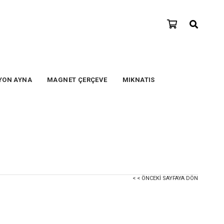
YON AYNA
MAGNET ÇERÇEVE
MIKNATIS
< < ÖNCEKI SAYFAYA DÖN