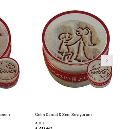
Gelin Damat & Seni Seviyorum
Gelin 
ADET
ADET
₺40,60
₺40,