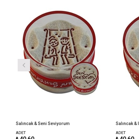
Salıncak & Seni Seviyorum
Salıncak & I Love
ADET
ADET
₺40,60
₺40,60