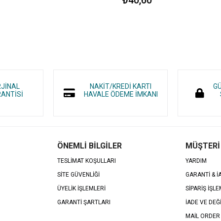
RJİNAL
NAKİT/KREDİ KARTI
GÜ
ANTİSİ
HAVALE ÖDEME İMKANI
ÖNEMLİ BİLGİLER
MÜŞTERİ
TESLİMAT KOŞULLARI
YARDIM
SİTE GÜVENLİĞİ
GARANTİ & 
ÜYELİK İŞLEMLERİ
SİPARİŞ İŞLE
GARANTİ ŞARTLARI
İADE VE DEĞ
MAİL ORDER