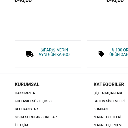
ŞİPARİŞ VERİN
% 100 O
AYNI GÜN KARGO
ÜRÜN GAR
KURUMSAL
KATEGORİLER
HAKKIMIZDA
ŞİŞE AÇAÇAKLARI
KULLANICI SÖZLEŞMESİ
BUTON SİSTEMLERİ
REFERANSLAR
KUMDAN
SIKÇA SORULAN SORULAR
MAGNET SETLERİ
İLETİŞİM
MAGNET ÇERÇEVE