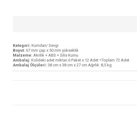
Kategori:
Kumdan/ Sevgi
Boyut:
67 mm çap x 50 mm yükseklik
Malzeme:
Akrilik + ABS + Silis Kumu
Ambalaj:
Kolideki adet miktarı 6 Paket x 12 Adet =Toplam 72 Adet
Ambalaj Ölçüleri:
38 cm x 38 cm x 27 cm Ağırlık: 8,5 kg