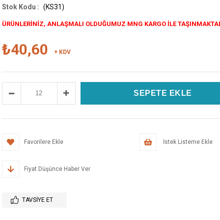
(KS31)
ÜRÜNLERİNİZ, ANLAŞMALI OLDUĞUMUZ MNG KARGO İLE TAŞINMAKTA
₺40,60
+ KDV
Favorilere Ekle
İstek Listeme Ekle
Fiyat Düşünce Haber Ver
TAVSIYE ET